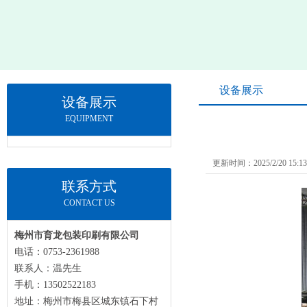
设备展示
设备展示
EQUIPMENT
更新时间：2025/2/20 15:
联系方式
CONTACT US
梅州市育龙包装印刷有限公司
电话：0753-2361988
联系人：温先生
手机：13502522183
地址：梅州市梅县区城东镇石下村