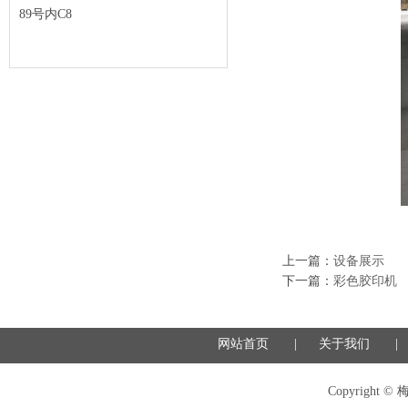
89号内C8
上一篇：
设备展示
下一篇：
彩色胶印机
网站首页
|
关于我们
|
Copyright ©