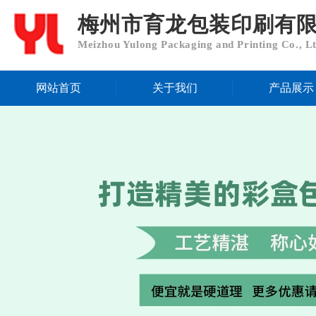
梅州市育龙包装印刷有
Meizhou Yulong Packaging and Printing Co., L
网站首页
关于我们
产品展示